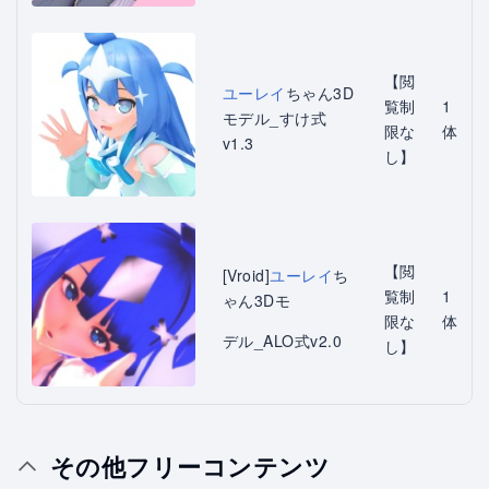
【閲
ユーレイ
ちゃん3D
覧制
1
モデル_すけ式
限な
体
v1.3
し】
【閲
[Vroid]
ユーレイ
ち
覧制
1
ゃん3Dモ
限な
体
デル_ALO式v2.0
し】
その他フリーコンテンツ