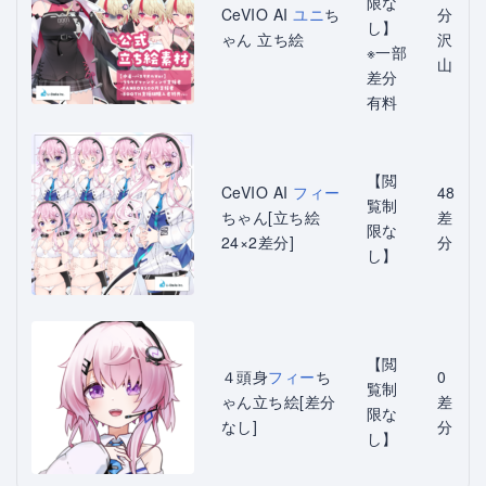
限な
CeVIO AI
ユニ
ち
分
し】
ゃん 立ち絵
沢
※一部
山
差分
有料
【閲
CeVIO AI
フィー
48
覧制
ちゃん[立ち絵
差
限な
24×2差分]
分
し】
【閲
４頭身
フィー
ち
0
覧制
ゃん立ち絵[差分
差
限な
なし]
分
し】