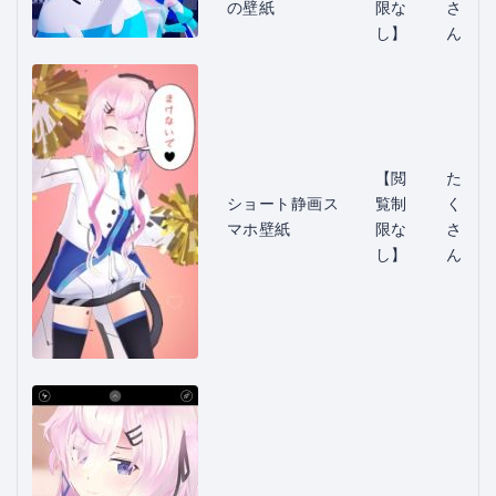
の壁紙
限な
さ
し】
ん
【閲
た
ショート静画ス
覧制
く
マホ壁紙
限な
さ
し】
ん