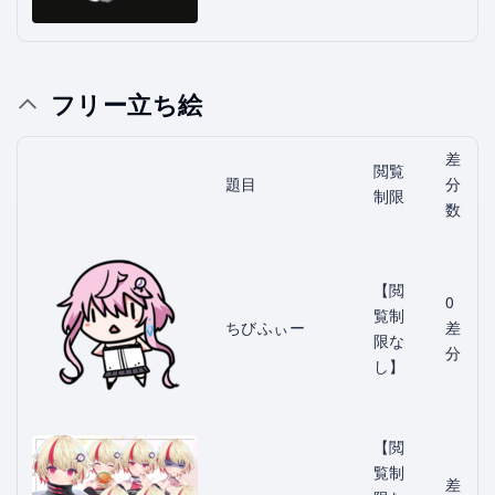
フリー立ち絵
差
閲覧
題目
分
制限
数
【閲
0
覧制
ちびふぃー
差
限な
分
し】
【閲
覧制
差