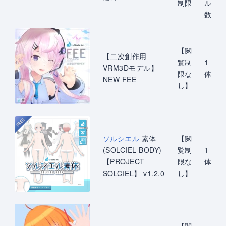
制限
ル
数
【閲
【二次創作用
覧制
1
VRM3Dモデル】
限な
体
NEW FEE
し】
ソルシエル
素体
【閲
(SOLCIEL BODY)
覧制
1
【PROJECT
限な
体
SOLCIEL】 v1.2.0
し】
【閲