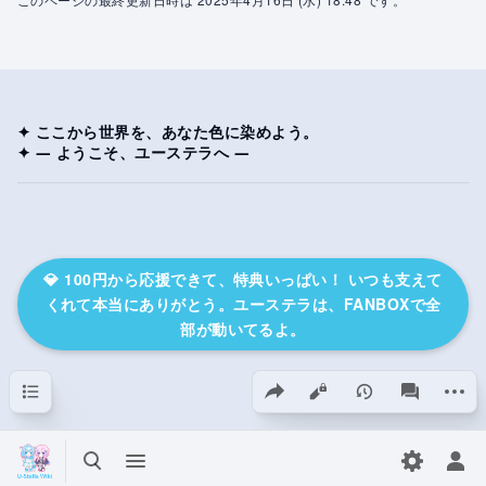
✦ ここから世界を、あなた色に染めよう。
✦ ― ようこそ、ユーステラへ ―
💎 100円から応援できて、特典いっぱい！ いつも支えて
くれて本当にありがとう。ユーステラは、FANBOXで全
部が動いてるよ。
目次
このページを共有
その
表示
associated-
検索を切り替える
メニューを切り替える
Toggle p
個