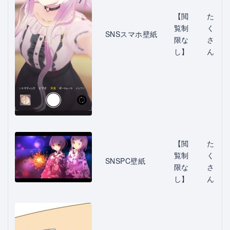
【閲
た
覧制
く
SNSスマホ壁紙
限な
さ
し】
ん
【閲
た
覧制
く
SNSPC壁紙
限な
さ
し】
ん