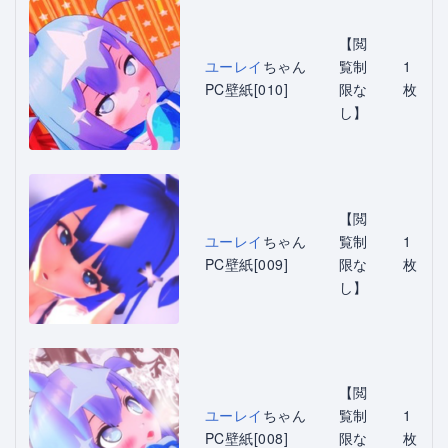
【閲
ユーレイ
ちゃん
覧制
1
PC壁紙[010]
限な
枚
し】
【閲
ユーレイ
ちゃん
覧制
1
PC壁紙[009]
限な
枚
し】
【閲
ユーレイ
ちゃん
覧制
1
PC壁紙[008]
限な
枚