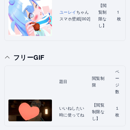
【閲
ユーレイ
ちゃん
覧制
1
スマホ壁紙[002]
限な
枚
し】
フリーGIF
ペ
閲覧制
ー
題目
限
ジ
数
【閲覧
いいねしたい
１
制限な
時に使ってね
枚
し】