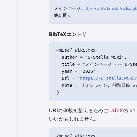
メインページ,
https://u-stella.wiki
終訪問).
BibTeX
エントリ
 @misc{ wiki:xxx,

   author = "U-Stella Wiki",

   title = "メインページ --- U-Stel
   year = "2025",

   url = "
https://u-stella.wiki
   note = "[オンライン; 閲覧日時 202
URIの体裁を整えるために
LaTeX
の u
いいかもしれません。
 @misc{ wiki:xxx,
