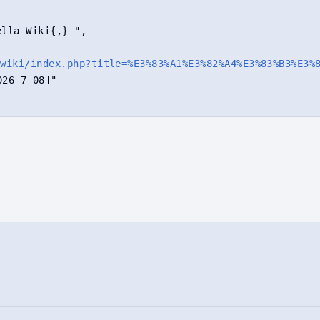
la Wiki{,} ",

.wiki/index.php?title=%E3%83%A1%E3%82%A4%E3%83%B3%E3%
6-7-08]"
