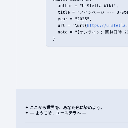
   author = "U-Stella Wiki",

   title = "メインページ --- U-Stel
   year = "2025",

   url = "
\url{
https://u-stella
   note = "[オンライン; 閲覧日時 202
✦ ここから世界を、あなた色に染めよう。
✦ ― ようこそ、ユーステラへ ―