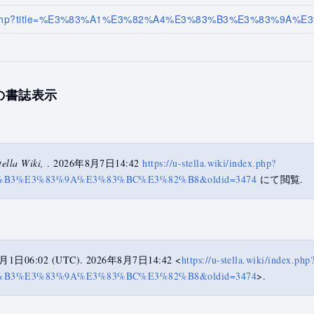
/index.php?title=%E3%83%A1%E3%82%A4%E3%83%B3%E3%83%9A
の書誌表示
tella Wiki,
. 2026年8月7日14:42
https://u-stella.wiki/index.php?
%B3%E3%83%9A%E3%83%BC%E3%82%B8&oldid=3474
にて閲覧.
1月1日06:02 (UTC). 2026年8月7日14:42 <
https://u-stella.wiki/index.php
%B3%E3%83%9A%E3%83%BC%E3%82%B8&oldid=3474
>.