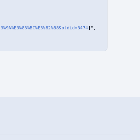
83%9A%E3%83%BC%E3%82%B8&oldid=3474
}
",
