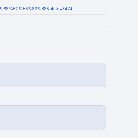
%E3%83%BC%E3%82%B8&oldid=3474
?