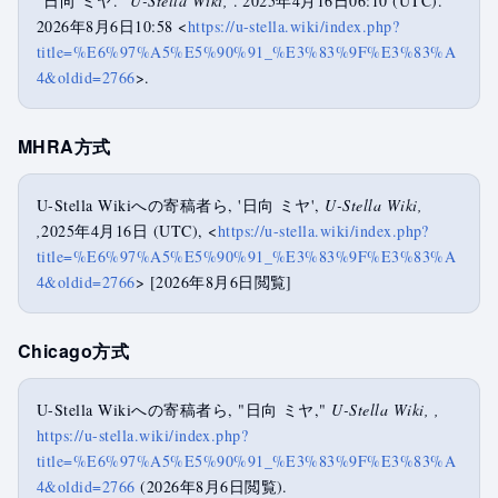
"日向 ミヤ."
U-Stella Wiki,
. 2025年4月16日06:10 (UTC).
2026年8月6日10:58 <
https://u-stella.wiki/index.php?
title=%E6%97%A5%E5%90%91_%E3%83%9F%E3%83%A
4&oldid=2766
>.
MHRA方式
U-Stella Wikiへの寄稿者ら, '日向 ミヤ',
U-Stella Wiki,
,
2025年4月16日 (UTC), <
https://u-stella.wiki/index.php?
title=%E6%97%A5%E5%90%91_%E3%83%9F%E3%83%A
4&oldid=2766
> [2026年8月6日閲覧]
Chicago方式
U-Stella Wikiへの寄稿者ら, "日向 ミヤ,"
U-Stella Wiki, ,
https://u-stella.wiki/index.php?
title=%E6%97%A5%E5%90%91_%E3%83%9F%E3%83%A
4&oldid=2766
(2026年8月6日閲覧).