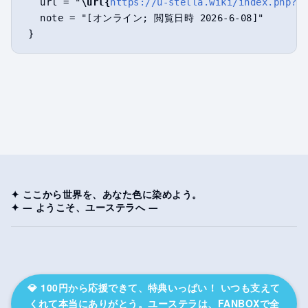
   url = "
\url{
https://u-stella.wiki/index.php?t
   note = "[オンライン; 閲覧日時 2026-6-08]"

✦ ここから世界を、あなた色に染めよう。
✦ ― ようこそ、ユーステラへ ―
💎 100円から応援できて、特典いっぱい！ いつも支えて
くれて本当にありがとう。ユーステラは、FANBOXで全