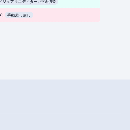
ビジュアルエディター: 中途切替
グ
:
手動差し戻し