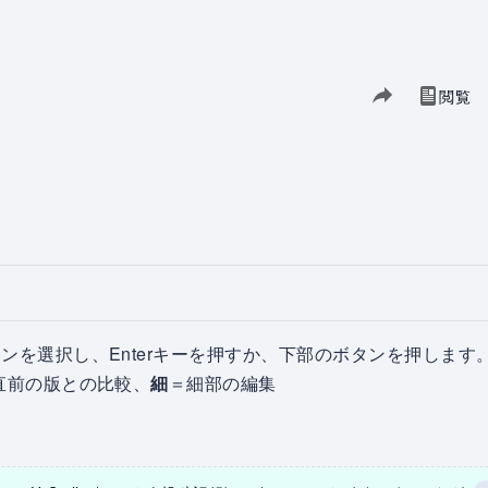
このページを共有
閲覧
履歴表
表示
ンを選択し、Enterキーを押すか、下部のボタンを押します
直前の版との比較、
細
＝細部の編集