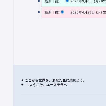
最新
前
2025年9月8日 (月) 02:
0
編
2
2
集
最新
前
2025年4月23日 (水) 22
5
0
の
編
年
2
要
集
9
5
約
の
月
年
な
8
要
4
日
し
約
月
(
な
2
月
3
し
)
日
(
水
)
✦ ここから世界を、あなた色に染めよう。
✦ ― ようこそ、ユーステラへ ―