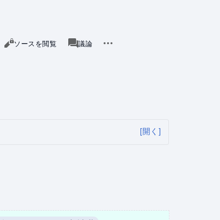
その他の操作
示
ソースを閲覧
ページ
議論
associated-pages
[開く]
。