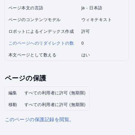
ページ本文の言語
ja - 日本語
ページのコンテンツモデル
ウィキテキスト
ロボットによるインデックス作成
許可
このページへのリダイレクトの数
0
本文ページとして数える
はい
ページの保護
編集
すべての利用者に許可 (無期限)
移動
すべての利用者に許可 (無期限)
このページの保護記録を閲覧。