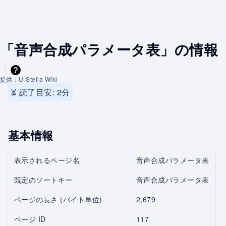
「音声合成パラメータ表」の情報
提供：U-Stella Wiki
⏳ 読了目安: 2分
基本情報
表示されるページ名
音声合成パラメータ表
既定のソートキー
音声合成パラメータ表
ページの長さ (バイト単位)
2,679
ページ ID
117