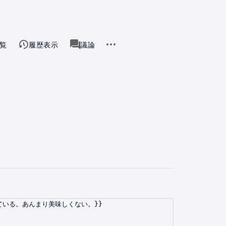
共有
その他の操作
覧
ースを閲覧
履歴表示
ページ
議論
associated-pages