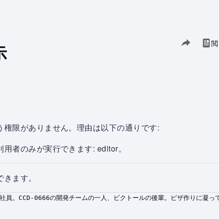
このページを
閲
ソ
表示
示
う権限がありません。理由は以下の通りです:
のみが実行できます: editor。
できます。