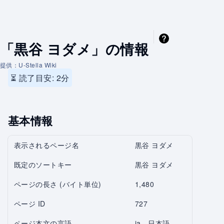
「黒谷 ヨダメ」の情報
提供：U-Stella Wiki
⏳ 読了目安: 2分
基本情報
表示されるページ名
黒谷 ヨダメ
既定のソートキー
黒谷 ヨダメ
ページの長さ (バイト単位)
1,480
ページ ID
727
ページ本文の言語
ja - 日本語