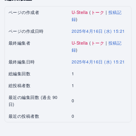
ページの作成者
U-Stella
(
トーク
|
投稿記
録
)
ページの作成日時
2025年4月16日 (水) 15:21
最終編集者
U-Stella
(
トーク
|
投稿記
録
)
最終編集日時
2025年4月16日 (水) 15:21
総編集回数
1
総投稿者数
1
最近の編集回数 (過去 90
0
日)
最近の投稿者数
0