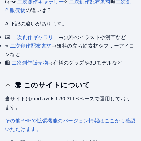
Q:🖼️
二次創作ギャラリー
⭐
二次創作配布素材
🛍️
二次創
作販売物
の違いは？
A:下記の違いがあります。
🖼️
二次創作ギャラリー
→無料のイラストや漫画など
⭐
二次創作配布素材
→無料の立ち絵素材やフリーアイコ
ンなど
🛍️
二次創作販売物
→有料のグッズや3Dモデルなど
🌍️ このサイトについて
当サイトはmediawiki1.39.7LTSベースで運用しており
ます。
その他PHPや拡張機能のバージョン情報はここから確認
いただけます。