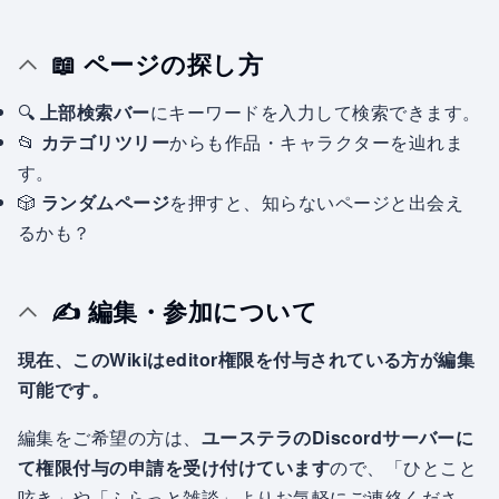
📖 ページの探し方
🔍
上部検索バー
にキーワードを入力して検索できます。
📂
カテゴリツリー
からも作品・キャラクターを辿れま
す。
🎲
ランダムページ
を押すと、知らないページと出会え
るかも？
✍ 編集・参加について
現在、このWikiはeditor権限を付与されている方が編集
可能です。
編集をご希望の方は、
ユーステラのDiscordサーバーに
て権限付与の申請を受け付けています
ので、「ひとこと
呟き」や「ふらっと雑談」よりお気軽にご連絡くださ