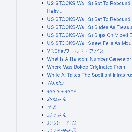
US STOCKS-Wall St Set To Rebound Af
Hefty...
US STOCKS-Wall St Set To Rebound At
US STOCKS-Wall St Slides As Treasur
US STOCKS-Wall St Slips On Mixed Ea
US STOCKS-Wall Street Falls As Moun
VRChatワールド・アバター
What Is A Random Number Generator
Where Was Bokep Originated From
While AI Takes The Spotlight Infrastr
Wonder
※※※ ※ ※ ※※※※
あねさん
える
おっさん
おつげ～む館
おまかせ表示