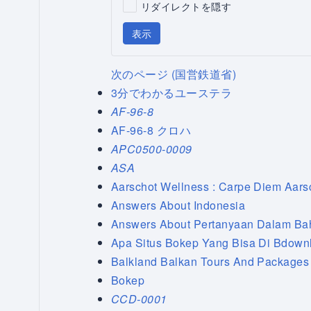
リダイレクトを隠す
表示
次のページ (国営鉄道省)
3分でわかるユーステラ
AF-96-8
AF-96-8 クロハ
APC0500-0009
ASA
Aarschot Wellness : Carpe Diem Aars
Answers About Indonesia
Answers About Pertanyaan Dalam Ba
Apa Situs Bokep Yang Bisa Di Bdown
Balkland Balkan Tours And Packages
Bokep
CCD-0001