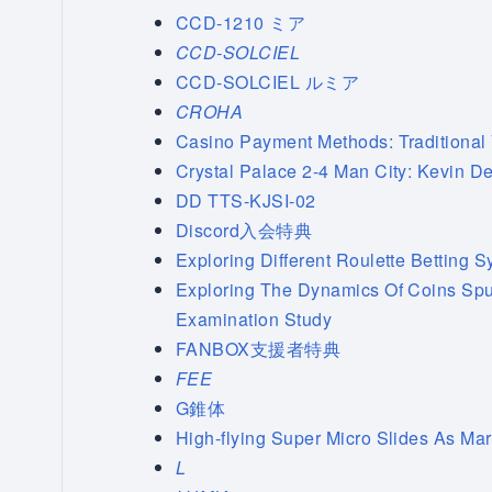
CCD-1210 ミア
CCD-SOLCIEL
CCD-SOLCIEL ルミア
CROHA
Casino Payment Methods: Traditional 
Crystal Palace 2-4 Man City: Kevin D
DD TTS-KJSI-02
Discord入会特典
Exploring Different Roulette Betting 
Exploring The Dynamics Of Coins Sp
Examination Study
FANBOX支援者特典
FEE
G錐体
High-flying Super Micro Slides As Ma
L