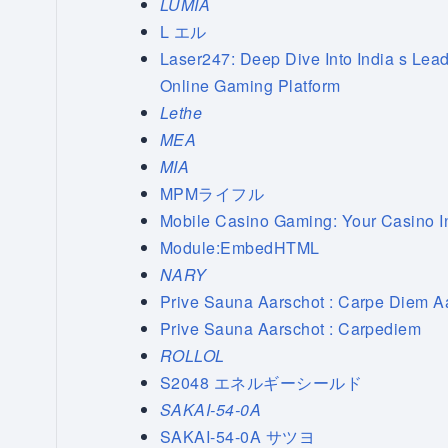
LUMIA
L エル
Laser247: Deep Dive Into India s Lea
Online Gaming Platform
Lethe
MEA
MIA
MPMライフル
Mobile Casino Gaming: Your Casino I
Module:EmbedHTML
NARY
Prive Sauna Aarschot : Carpe Diem A
Prive Sauna Aarschot : Carpediem
ROLLOL
S2048 エネルギーシールド
SAKAI-54-0A
SAKAI-54-0A サツヨ