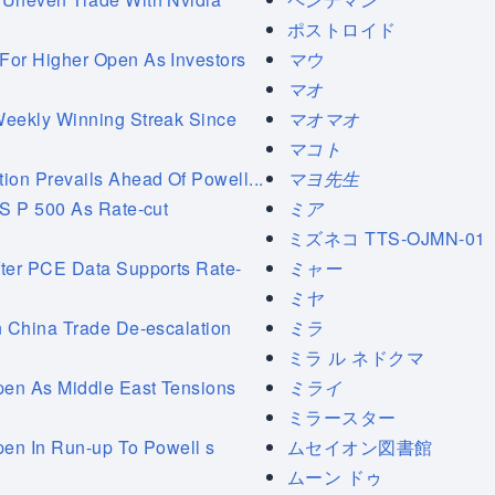
ポストロイド
or Higher Open As Investors
マウ
マオ
eekly Winning Streak Since
マオマオ
マコト
on Prevails Ahead Of Powell...
マヨ先生
S P 500 As Rate-cut
ミア
ミズネコ TTS-OJMN-01
er PCE Data Supports Rate-
ミャー
ミヤ
 China Trade De-escalation
ミラ
ミラ ル ネドクマ
en As Middle East Tensions
ミライ
ミラースター
en In Run-up To Powell s
ムセイオン図書館
ムーン ドゥ