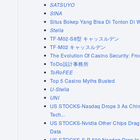
SATSUYO
SINA
Situs Bokep Yang Bisa Di Tonton Di 
Stella
TF-M02-S8型 キャッスルデン
TF-M02 キャッスルデン
The Evolution Of Casino Security: Fr
ToDo設計事務所
ToRoFEE
Top 5 Casino Myths Busted
U-Stella
UNI
US STOCKS-Nasdaq Drops 3 As China
Tech...
US STOCKS-Nvidia Other Chips Drag N
Data
US STOCKS-S P 500 Nasdaq Drop In 