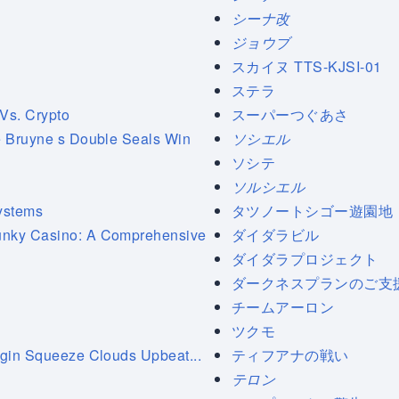
シーナ改
ジョウブ
スカイヌ TTS-KJSI-01
ステラ
Vs. Crypto
スーパーつぐあさ
e Bruyne s Double Seals Win
ソシエル
ソシテ
ソルシエル
Systems
タツノートシゴー遊園地
unky Casino: A Comprehensive
ダイダラビル
ダイダラプロジェクト
ダークネスプランのご支
チームアーロン
ツクモ
rgin Squeeze Clouds Upbeat...
ティフアナの戦い
テロン