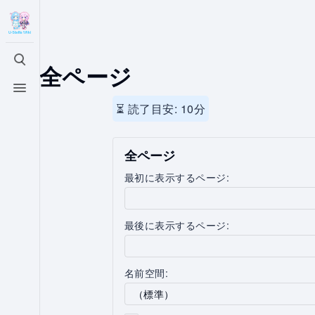
全ページ
検索を切り替える
メニューを切り替える
⏳ 読了目安: 10分
全ページ
最初に表示するページ:
最後に表示するページ:
名前空間:
（標準）