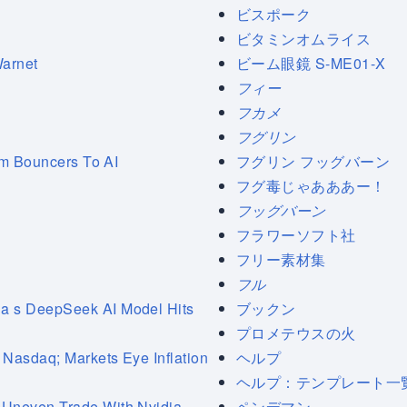
ビスポーク
ビタミンオムライス
Warnet
ビーム眼鏡 S-ME01-X
フィー
フカメ
フグリン
om Bouncers To AI
フグリン フッグバーン
フグ毒じゃあああー！
フッグバーン
フラワーソフト社
フリー素材集
フル
 s DeepSeek AI Model Hits
ブックン
プロメテウスの火
asdaq; Markets Eye Inflation
ヘルプ
ヘルプ：テンプレート一
Uneven Trade With Nvidia
ペンデマン