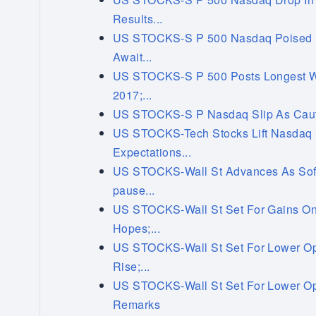
Results...
US STOCKS-S P 500 Nasdaq Poised F
Await...
US STOCKS-S P 500 Posts Longest W
2017;...
US STOCKS-S P Nasdaq Slip As Cauti
US STOCKS-Tech Stocks Lift Nasdaq 
Expectations...
US STOCKS-Wall St Advances As Soft
pause...
US STOCKS-Wall St Set For Gains On
Hopes;...
US STOCKS-Wall St Set For Lower Op
Rise;...
US STOCKS-Wall St Set For Lower Op
Remarks