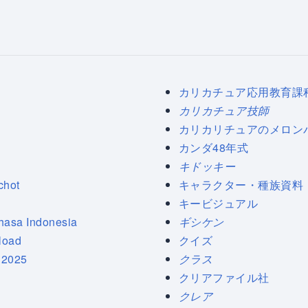
カリカチュア応用教育課
カリカチュア技師
カリカリチュアのメロン
カンダ48年式
キドッキー
chot
キャラクター・種族資料
キービジュアル
hasa Indonesia
ギシケン
load
クイズ
 2025
クラス
クリアファイル社
クレア