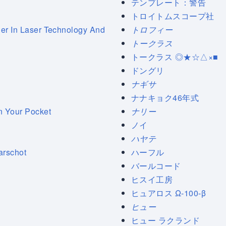
テンプレート：警告
トロイトムスコープ社
der In Laser Technology And
トロフィー
トークラス
トークラス ◎★☆△×■
ドングリ
ナギサ
ナナキョク46年式
n Your Pocket
ナリー
ノイ
ハヤテ
arschot
ハーフル
バールコード
ヒスイ工房
ヒュアロス Ω-100-β
ヒュー
ヒュー ラクランド