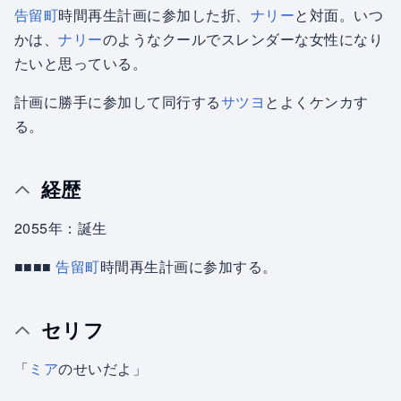
告留町
時間再生計画に参加した折、
ナリー
と対面。いつ
かは、
ナリー
のようなクールでスレンダーな女性になり
たいと思っている。
計画に勝手に参加して同行する
サツヨ
とよくケンカす
る。
経歴
2055年：誕生
■■■■
告留町
時間再生計画に参加する。
セリフ
「
ミア
のせいだよ」