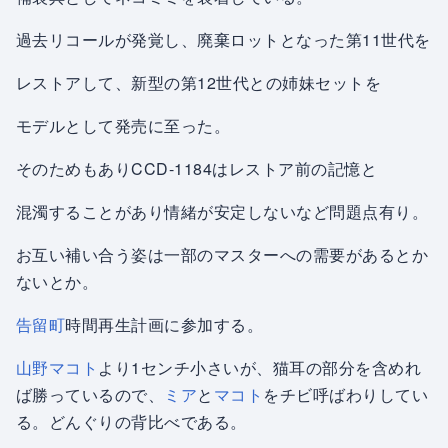
過去リコールが発覚し、廃棄ロットとなった第11世代を
レストアして、新型の第12世代との姉妹セットを
モデルとして発売に至った。
そのためもありCCD-1184はレストア前の記憶と
混濁することがあり情緒が安定しないなど問題点有り。
お互い補い合う姿は一部のマスターへの需要があるとか
ないとか。
告留町
時間再生計画に参加する。
山野
マコト
より1センチ小さいが、猫耳の部分を含めれ
ば勝っているので、
ミア
と
マコト
をチビ呼ばわりしてい
る。どんぐりの背比べである。