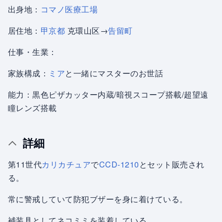
出身地：
コマノ医療工場
居住地：
甲京都
克環山区→
告留町
仕事・生業：
家族構成：
ミア
と一緒にマスターのお世話
能力：黒色ピザカッター内蔵/暗視スコープ搭載/超望遠
瞳レンズ搭載
詳細
第11世代
カリカチュア
で
CCD-1210
とセット販売され
る。
常に警戒していて防犯ブザーを身に着けている。
補装具としてネコミミを装着している。